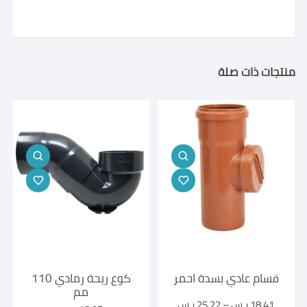
منتجات ذات صلة
قسام عادي بسدة احمر
كوع ريحة رمادي 110
مم
نطاق
18,41
ر.س
–
25,22
ر.س