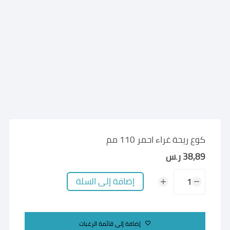
كوع ريحة غراء احمر 110 مم
38,89
ر.س
كمية
إضافة إلى السلة
كوع
ريحة
غراء
إضافة إلى قائمة الرغبات