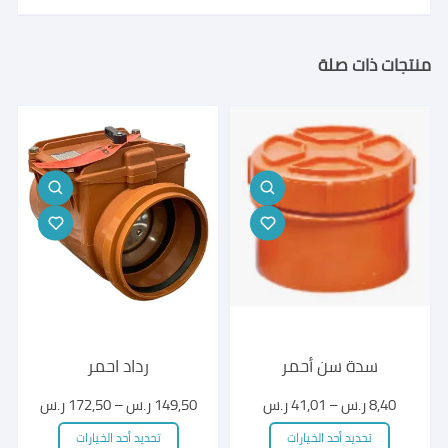
منتجات ذات صلة
سدة سن أحمر
رداد احمر
نطاق
نطاق
8,40
ر.س
–
41,01
ر.س
149,50
ر.س
–
172,50
ر.س
السعر:
السعر:
هناك
هناك
من
من
تحديد أحد الخيارات
تحديد أحد الخيارات
العديد
العديد