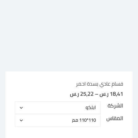
قسام عادي بسدة احمر
18,41
ر.س
–
25,22
ر.س
نطاق
السعر:
من
الشركة
خلال
المقاس