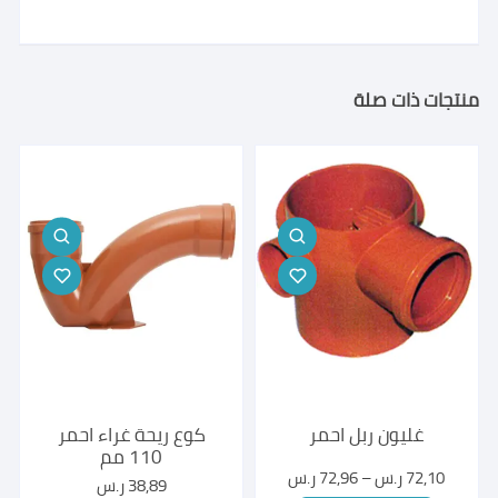
منتجات ذات صلة
غليون ربل احمر
كوع ريحة غراء احمر
110 مم
نطاق
72,10
ر.س
–
72,96
ر.س
38,89
ر.س
السعر: