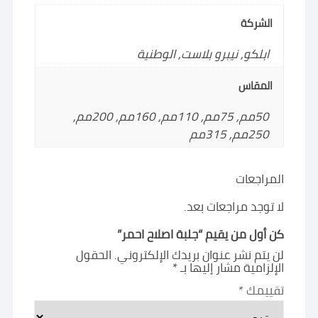
الشركة
ابلكو, نيبرو بلاست, الوطنية
المقاس
50مم, 75مم, 110مم, 160مم, 200مم,
250مم, 315مم
المراجعات
لا توجد مراجعات بعد.
كن أول من يقيم “جلبة اصلاح احمر”
لن يتم نشر عنوان بريدك الإلكتروني.
الحقول
الإلزامية مشار إليها بـ
*
تقييمك
*