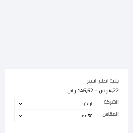
جلبة اصلاح احمر
4,22
ر.س
–
146,62
ر.س
نطاق
السعر:
من
الشركة
خلال
المقاس