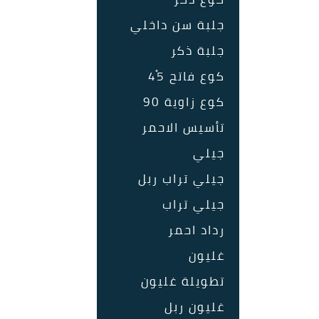
جلبة سن داخلي
جلبة ذكر
كوع فاتح 45ْ
كوع زاوية 90
تأسيس الاحمر
جيلي
جيلي تراب ربل
جيلي تراب
رداد احمر
غليون
تطويلة غليون
غليون ربل