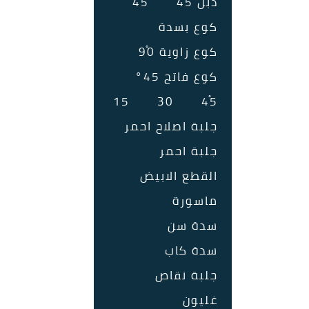
دبل 45ْ
45ْ
كوع بسدة
كوع زاوية 90ْ
كوع فاتح 45°
15
30
45ْ
جلبة اصلاح احمر
جلبة احمر
القطع الابيض
ماسورة
سدة سن
سدة كاب
جلبة نقاص
غليون