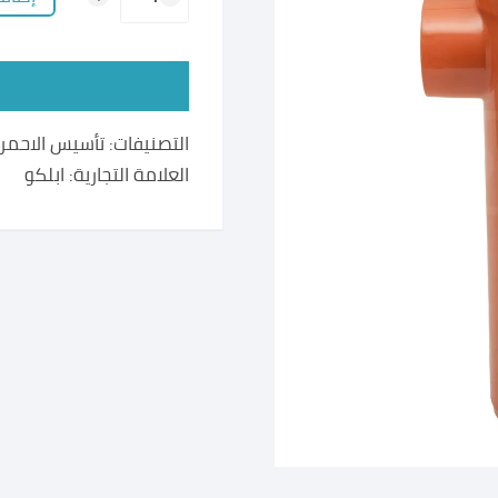
تطويلة
غليون
احمر
110*50
مم
التصنيفات:
تأسيس الاحمر
العلامة التجارية:
ابلكو