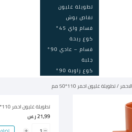
تطويلة غليون
نقاص بوش
قسام واي 45°
كوع ريحة
قسام – عادي 90°
جلبة
كوع زاوية 90°
لاحمر
/ تطويلة غليون احمر 110*50 مم
تطويلة غليون احمر 110*50 مم
21,99
ر.س
كمية
إضافة