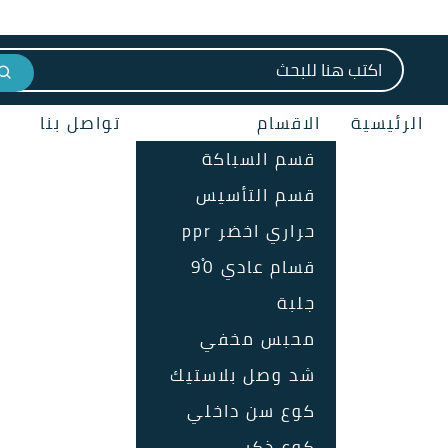
البحث عن:
الرئيسية
الاقسام
تواصل بنا
قسم السباكة
قسم التأسيس
حراري اخضر ppr
قسام عادي 90ْ
جلبة
محبس مخفي
شد وصل بلاستيك
كوع سن داخلي
كوع ذكر