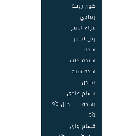
كوع ريحة
رمادي
غراء احمر
ربل احمر
سدة
سندة كاب
سدة سنة
نقاص
قسام عادي
بسدة
دبل 90ْ
90ْ
قسام واي