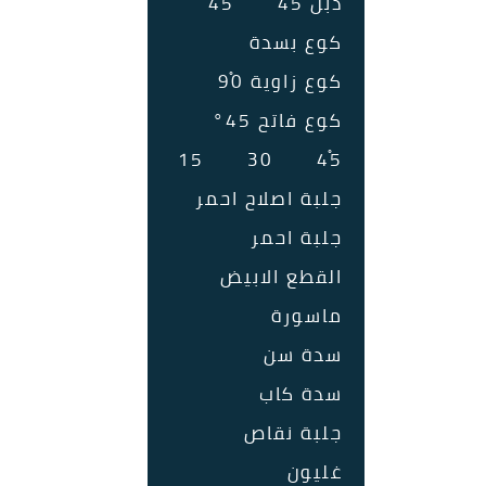
دبل 45ْ
45ْ
كوع بسدة
كوع زاوية 90ْ
كوع فاتح 45°
15
30
45ْ
جلبة اصلاح احمر
جلبة احمر
القطع الابيض
ماسورة
سدة سن
سدة كاب
جلبة نقاص
غليون