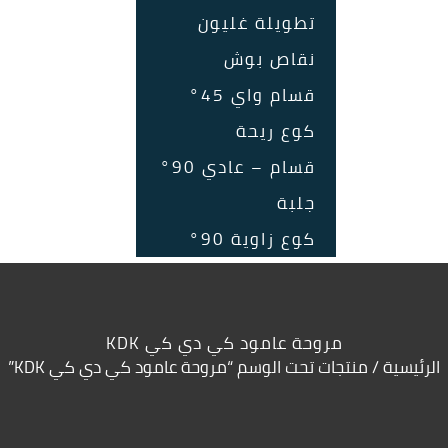
تطويلة غليون
نقاص بوش
قسام واي 45°
كوع ريحة
قسام – عادي 90°
جلبة
كوع زاوية 90°
مروحة عامود كي دي كي KDK
الرئيسية
/ منتجات تحت الوسم “مروحة عامود كي دي كي KDK”