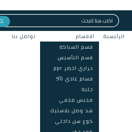
البحث عن:
الرئيسية
الاقسام
تواصل بنا
قسم السباكة
قسم التأسيس
حراري اخضر ppr
قسام عادي 90ْ
جلبة
محبس مخفي
شد وصل بلاستيك
كوع سن داخلي
كوع ذكر