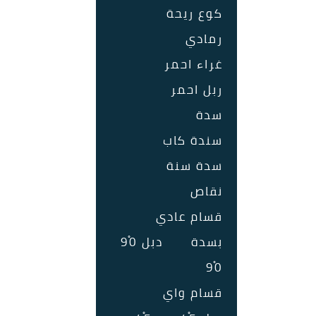
كوع ريحة
رمادي
غراء احمر
ربل احمر
سدة
سندة كاب
سدة سنة
نقاص
قسام عادي
بسدة
دبل 90ْ
90ْ
قسام واي