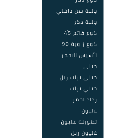
جلبة سن داخلي
جلبة ذكر
كوع فاتح 45ْ
كوع زاوية 90
تأسيس الاحمر
جيلي
جيلي تراب ربل
جيلي تراب
رداد احمر
غليون
تطويلة غليون
غليون ربل