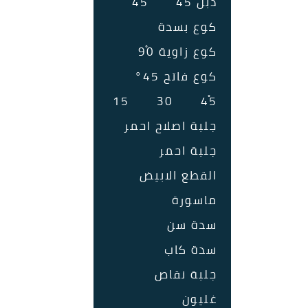
دبل 45ْ
45ْ
كوع بسدة
كوع زاوية 90ْ
كوع فاتح 45°
15
30
45ْ
جلبة اصلاح احمر
جلبة احمر
القطع الابيض
ماسورة
سدة سن
سدة كاب
جلبة نقاص
غليون