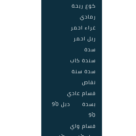
كوع ريحة
رمادي
غراء احمر
ربل احمر
سدة
سندة كاب
سدة سنة
نقاص
قسام عادي
بسدة
دبل 90ْ
90ْ
قسام واي