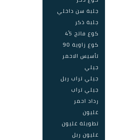
جلبة سن داخلي
جلبة ذكر
كوع فاتح 45ْ
كوع زاوية 90
تأسيس الاحمر
جيلي
جيلي تراب ربل
جيلي تراب
رداد احمر
غليون
تطويلة غليون
غليون ربل