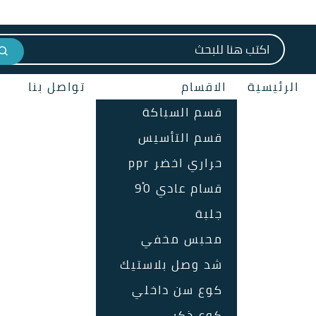
البحث عن:
الرئيسية
الاقسام
تواصل بنا
قسم السباكة
قسم التأسيس
حراري اخضر ppr
قسام عادي 90ْ
جلبة
محبس مخفي
شد وصل بلاستيك
كوع سن داخلي
كوع ذكر