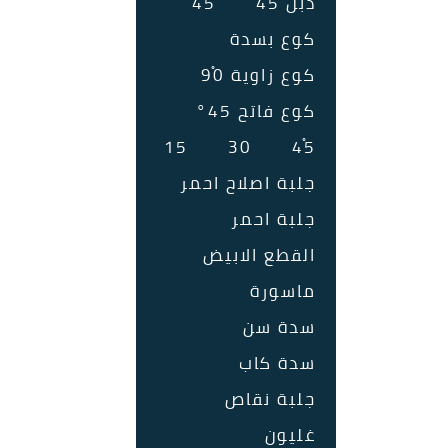
دبل 45ْ
45ْ
كوع بسدة
كوع زاوية 90ْ
كوع فاتح 45°
15
30
45ْ
جلبة اصلاح احمر
جلبة احمر
القطع الابيض
ماسورة
سدة سن
سدة كاب
جلبة نقاص
غليون