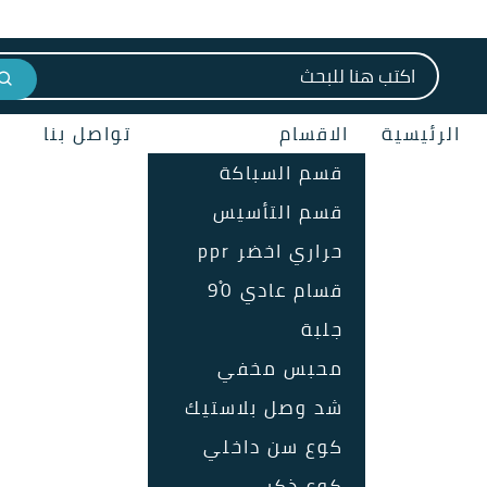
البحث عن:
الرئيسية
الاقسام
تواصل بنا
قسم السباكة
قسم التأسيس
حراري اخضر ppr
قسام عادي 90ْ
جلبة
محبس مخفي
شد وصل بلاستيك
كوع سن داخلي
كوع ذكر