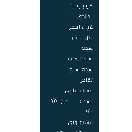
كوع ريحة
رمادي
غراء احمر
ربل احمر
سدة
سندة كاب
سدة سنة
نقاص
قسام عادي
بسدة
دبل 90ْ
90ْ
قسام واي