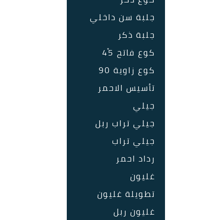
جلبة سن داخلي
جلبة ذكر
كوع فاتح 45ْ
كوع زاوية 90
تأسيس الاحمر
جيلي
جيلي تراب ربل
جيلي تراب
رداد احمر
غليون
تطويلة غليون
غليون ربل