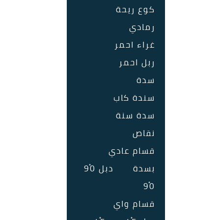
كوع ريحة
رمادي
غراء احمر
ربل احمر
سدة
سندة كاب
سدة سنة
نقاص
قسام عادي
بسدة
دبل 90ْ
90ْ
قسام واي