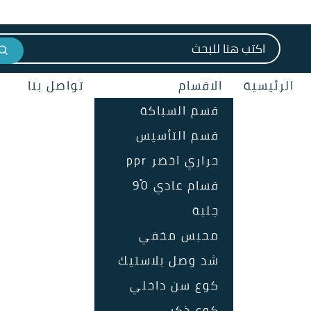
البحث عن:
الرئيسية
الاقسام
تواصل بنا
قسم السباكة
قسم التأسيس
حراري اخضر ppr
قسام عادي 90ْ
جلبة
محبس مخفي
شد وصل بلاستيك
كوع سن داخلي
كوع ذكر