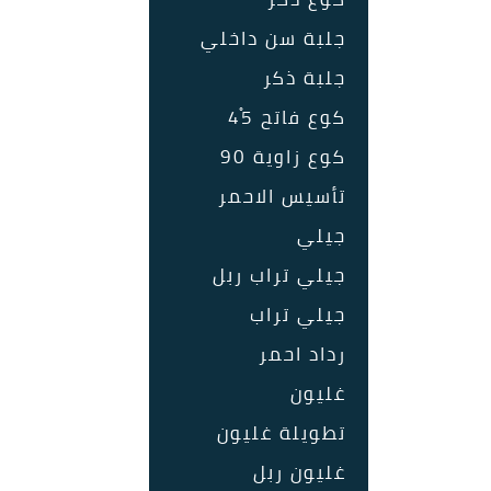
جلبة سن داخلي
جلبة ذكر
كوع فاتح 45ْ
كوع زاوية 90
تأسيس الاحمر
جيلي
جيلي تراب ربل
جيلي تراب
رداد احمر
غليون
تطويلة غليون
غليون ربل