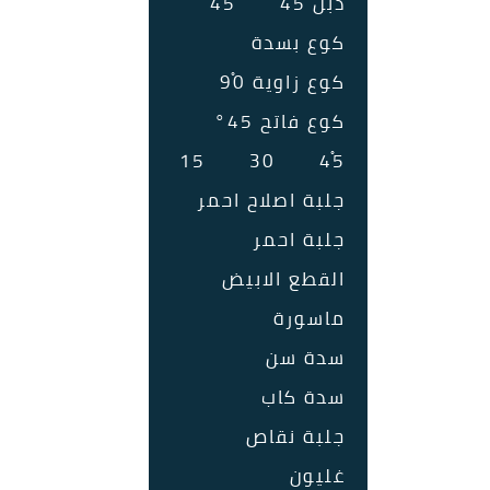
دبل 45ْ
45ْ
كوع بسدة
كوع زاوية 90ْ
كوع فاتح 45°
15
30
45ْ
جلبة اصلاح احمر
جلبة احمر
القطع الابيض
ماسورة
سدة سن
سدة كاب
جلبة نقاص
غليون