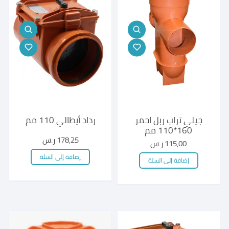
الخيارات
على
صفحة
المنتج
جيلي تراب ربل احمر
رداد أيطالي 110 مم
160*110 مم
178,25
ر.س
115,00
ر.س
إضافة إلى السلة
إضافة إلى السلة