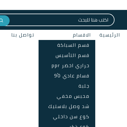
الرئيسية
الاقسام
تواصل بنا
قسم السباكة
قسم التأسيس
حراري اخضر ppr
قسام عادي 90ْ
جلبة
محبس مخفي
شد وصل بلاستيك
كوع سن داخلي
كوع ذكر