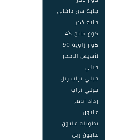
جلبة سن داخلي
جلبة ذكر
كوع فاتح 45ْ
كوع زاوية 90
تأسيس الاحمر
جيلي
جيلي تراب ربل
جيلي تراب
رداد احمر
غليون
تطويلة غليون
غليون ربل