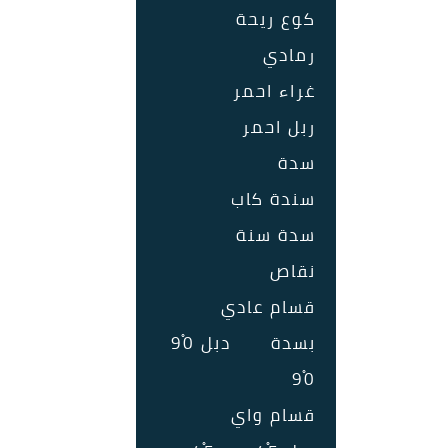
كوع ريحة
رمادي
غراء احمر
ربل احمر
سدة
سندة كاب
سدة سنة
نقاص
قسام عادي
بسدة
دبل 90ْ
90ْ
قسام واي