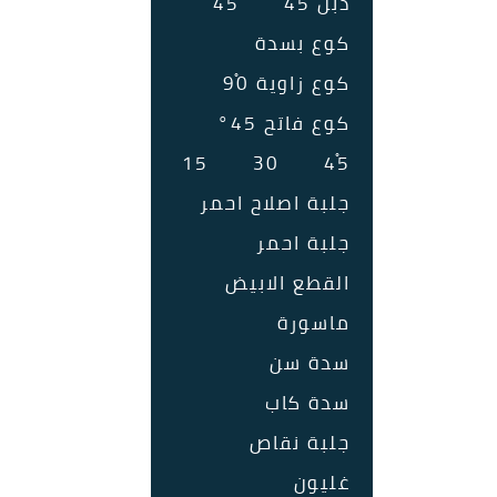
دبل 45ْ
45ْ
كوع بسدة
كوع زاوية 90ْ
كوع فاتح 45°
15
30
45ْ
جلبة اصلاح احمر
جلبة احمر
القطع الابيض
ماسورة
سدة سن
سدة كاب
جلبة نقاص
غليون